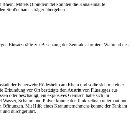
Rhein. Mittels Ölbindemittel konnten die Kanaleinläufe
den Straßenbaulastträger übergeben.
 Einsatzkräfte zur Besetzung der Zentrale alarmiert. Während des
nstadt der Feuerwehr Rüdesheim am Rhein und sollte sich mit einer
ie Erkundung vor Ort bestätigte den Austritt von Flüssiggas aus
sen oder beschädigt, ein explosives Gemisch hatte sich im
el Wasser, Schaum und Pulver konnte der Tank zeitnah unterbaut und
hen Öffnungen. Mit Hilfe eines Kranunternehmens konnte der Tank im
lt und durchgeführt.