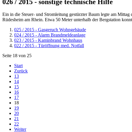
026 / 2015 - sonstige technische Hilfe
Ein in die Steuer- und Stromleitung gestürzter Baum legte am Mitta
Rüdesheim am Rhein. Etwa 50 Meter unterhalb der Bergstation konnte 
025 / 2015 - Gasgeruch Wohngebäude
024 / 2015 - Alarm Brandmeldeanlage
023 / 2015 - Kaminbrand Wohnhaus
022 / 2015 - Türöffnung med. Notfall
Seite 18 von 25
Start
Zurück
13
14
15
16
17
18
19
20
21
22
Weiter