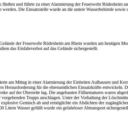
 fließen und führte zu einer Alarmierung der Feuerwehr Rüdesheim am 
n werden. Die Einsatzstelle wurde an die untere Wasserbehörde sowie 
Gelände der Feuerwehr Rüdesheim am Rhein wurden am heutigen Morgen
lem das Einfahrverbot auf das Gelände sichergestellt.
ierte am Mittag in einer Alarmierung der Einheiten Aulhausen und Ker
en Herausforderung für die ehrenamtlichen Einsatzkräfte entwickeln. D
ke auf der Oberseite lag. Die angebauten Füllarmaturen waren abgeris
r vorgehenden Trupps anschlagen. Unter der Vorhaltung der Löschmitt
as explosive Gemisch ab und ermöglichte ein Abdichten der zugänglic
00 Litern Wasser gefüllt wurde ein gefahrloser Abtransport sichergestel